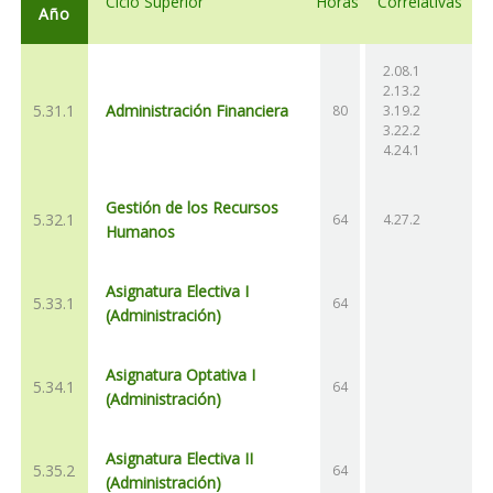
Ciclo Superior
Horas
Correlativas
Año
2.08.1
2.13.2
5.31.1
Administración Financiera
80
3.19.2
3.22.2
4.24.1
Gestión de los Recursos
5.32.1
64
4.27.2
Humanos
Asignatura Electiva I
5.33.1
64
(Administración)
Asignatura Optativa I
5.34.1
64
(Administración)
Asignatura Electiva II
5.35.2
64
(Administración)