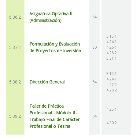
Asignatura Optativa II
5.36.2
64
(Administración)
3.15.1
4.24.1
Formulación y Evaluación
5.37.2
80
4.26.1
de Proyectos de Inversión
4.28.2
5.31.1
3.15.1
4.24.1
5.38.2
Dirección General
64
4.27.2
4.28.2
Taller de Práctica
4.25.1
Profesional - Módulo II -
5.39.2
64
Trabajo Final de Carácter
4.30.2
Profesional o Tesina