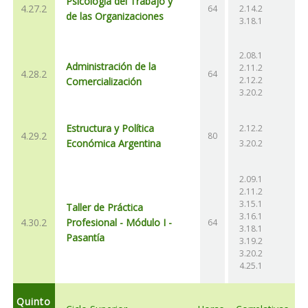
Psicología del Trabajo y
4.27.2
64
2.14.2
de las Organizaciones
3.18.1
2.08.1
Administración de la
2.11.2
4.28.2
64
2.12.2
Comercialización
3.20.2
Estructura y Política
2.12.2
4.29.2
80
Económica Argentina
3.20.2
2.09.1
2.11.2
3.15.1
Taller de Práctica
3.16.1
4.30.2
Profesional - Módulo I -
64
3.18.1
Pasantía
3.19.2
3.20.2
4.25.1
Quinto